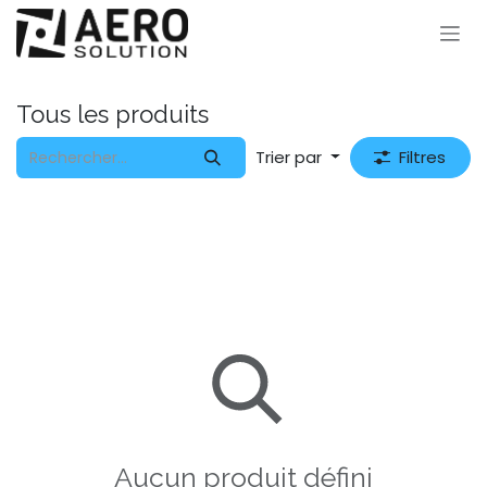
Se rendre au contenu
Tous les produits
Trier par
Filtres
Aucun produit défini